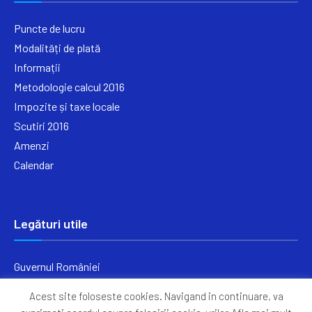
Puncte de lucru
Modalități de plată
Informații
Metodologie calcul 2016
Impozite și taxe locale
Scutiri 2016
Amenzi
Calendar
Legături utile
Guvernul României
Ministerul Finanțelor
Acest site foloseste cookies. Navigand in continuare, va
Primăria Generală București