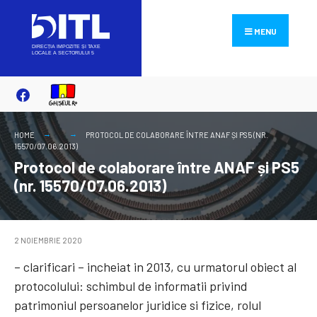
Search
Skip
for:
to
MENU
content
HOME
PROTOCOL DE COLABORARE ÎNTRE ANAF ȘI PS5 (NR.
15570/07.06.2013)
Protocol de colaborare între ANAF și PS5
(nr. 15570/07.06.2013)
2 NOIEMBRIE 2020
– clarificari – incheiat in 2013, cu urmatorul obiect al
protocolului: schimbul de informatii privind
patrimoniul persoanelor juridice si fizice, rolul