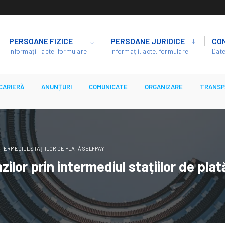
PERSOANE FIZICE
PERSOANE JURIDICE
CO
Informații, acte, formulare
Informații, acte, formulare
Date
CARIERĂ
ANUNȚURI
COMUNICATE
ORGANIZARE
TRANSP
NTERMEDIUL STAȚIILOR DE PLATĂ SELFPAY
ilor prin intermediul stațiilor de pla