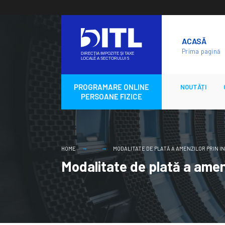
Skip
to
ACASĂ
content
Prima pagină
PROGRAMARE ONLINE
NOUTĂȚI
PERSOANE FIZICE
HOME
MODALITATE DE PLATĂ A AMENZILOR PRIN I
Modalitate de plată a amenz