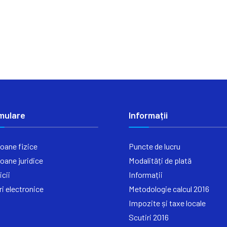
mulare
Informații
oane fizice
Puncte de lucru
oane juridice
Modalități de plată
icii
Informații
ri electronice
Metodologie calcul 2016
Impozite și taxe locale
Scutiri 2016