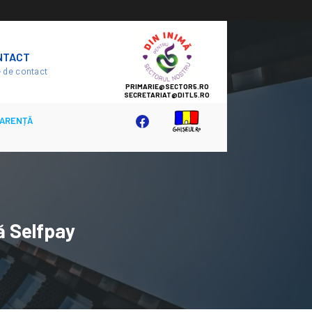
SECTOR
NTACT
5
 de contact
ARENȚĂ
tă Selfpay