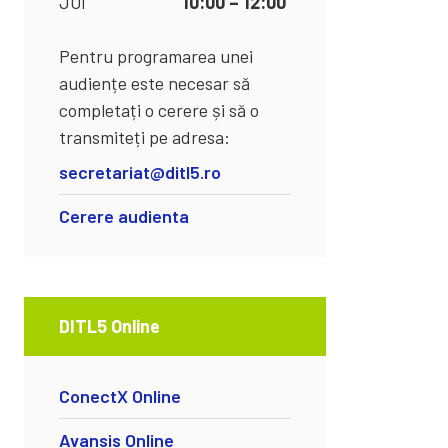
JOI
10:00 – 12:00
Pentru programarea unei
audiențe este necesar să
completați o cerere și să o
transmiteți pe adresa:
secretariat@ditl5.ro
Cerere audienta
DITL5 Online
ConectX Online
Avansis Online