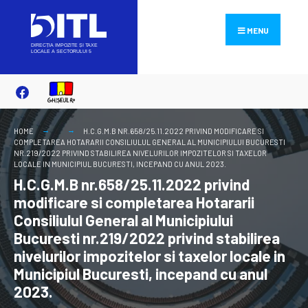
Search
Skip
for:
to
MENU
content
HOME
H.C.G.M.B NR.658/25.11.2022 PRIVIND MODIFICARE SI
COMPLETAREA HOTARARII CONSILIULUL GENERAL AL MUNICIPIULUI BUCURESTI
NR.219/2022 PRIVIND STABILIREA NIVELURILOR IMPOZITELOR SI TAXELOR
LOCALE IN MUNICIPIUL BUCURESTI, INCEPAND CU ANUL 2023.
H.C.G.M.B nr.658/25.11.2022 privind
modificare si completarea Hotararii
Consiliulul General al Municipiului
Bucuresti nr.219/2022 privind stabilirea
nivelurilor impozitelor si taxelor locale in
Municipiul Bucuresti, incepand cu anul
2023.