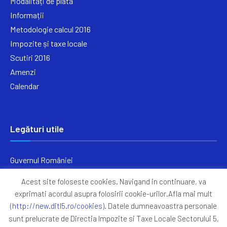
Modalități de plată
Informații
Metodologie calcul 2016
Impozite și taxe locale
Scutiri 2016
Amenzi
Calendar
Legături utile
Guvernul României
Ministerul Finanțelor
Acest site foloseste cookies. Navigand in continuare, va
Primăria Generală București
exprimati acordul asupra folosirii cookie-urilor.Afla mai mult
Primăria Sectorul 5
(http://new.ditl5.ro/cookies)
. Datele dumneavoastra personale
ANAF
sunt prelucrate de Directia Impozite si Taxe Locale Sectorului 5,