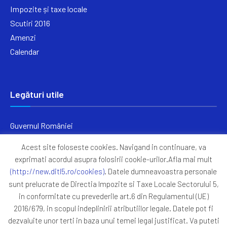
Impozite și taxe locale
Scutiri 2016
Amenzi
Calendar
Legături utile
Guvernul României
Ministerul Finanțelor
Acest site foloseste cookies. Navigand in continuare, va
Primăria Generală București
exprimati acordul asupra folosirii cookie-urilor.Afla mai mult
Primăria Sectorul 5
(http://new.ditl5.ro/cookies)
. Datele dumneavoastra personale
ANAF
sunt prelucrate de Directia Impozite si Taxe Locale Sectorului 5,
in conformitate cu prevederile art.6 din Regulamentul (UE)
Protocoale
2016/679, in scopul indeplinirii atributiilor legale. Datele pot fi
GDPR
dezvaluite unor terti in baza unui temei legal justificat. Va puteti
Harta Site