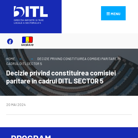
Search
Skip
for:
to
MENU
content
HOME
DECIZIE PRIVIND CONSTITUIREA COMISIEI PARITARE ÎN
CADRUL DITL SECTOR 5
Decizie privind constituirea comisiei
paritare în cadrul DITL SECTOR 5
20 MAI 2024