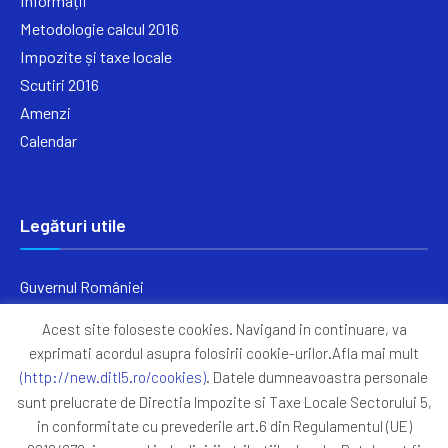
Informații
Metodologie calcul 2016
Impozite și taxe locale
Scutiri 2016
Amenzi
Calendar
Legături utile
Guvernul României
Ministerul Finanțelor
Acest site foloseste cookies. Navigand in continuare, va
Primăria Generală București
exprimati acordul asupra folosirii cookie-urilor.Afla mai mult
Primăria Sectorul 5
(http://new.ditl5.ro/cookies)
. Datele dumneavoastra personale
ANAF
sunt prelucrate de Directia Impozite si Taxe Locale Sectorului 5,
in conformitate cu prevederile art.6 din Regulamentul (UE)
Protocoale