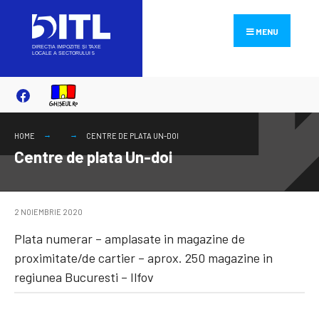
Search
Skip
for:
to
MENU
content
HOME
CENTRE DE PLATA UN-DOI
Centre de plata Un-doi
2 NOIEMBRIE 2020
Plata numerar – amplasate in magazine de
proximitate/de cartier – aprox. 250 magazine in
regiunea Bucuresti – Ilfov