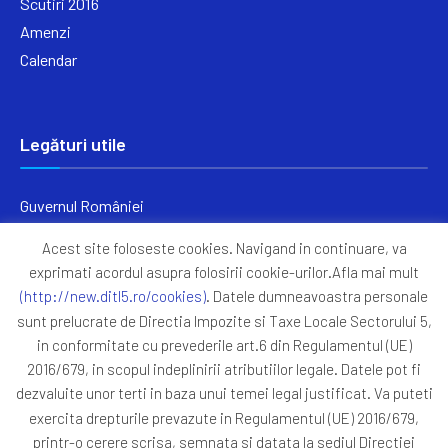
Scutiri 2016
Amenzi
Calendar
Legături utile
Guvernul României
Ministerul Finanțelor
Acest site foloseste cookies. Navigand in continuare, va
Primăria Generală București
exprimati acordul asupra folosirii cookie-urilor.Afla mai mult
Primăria Sectorul 5
(http://new.ditl5.ro/cookies)
. Datele dumneavoastra personale
ANAF
sunt prelucrate de Directia Impozite si Taxe Locale Sectorului 5,
in conformitate cu prevederile art.6 din Regulamentul (UE)
Protocoale
2016/679, in scopul indeplinirii atributiilor legale. Datele pot fi
GDPR
dezvaluite unor terti in baza unui temei legal justificat. Va puteti
Harta Site
exercita drepturile prevazute in Regulamentul (UE) 2016/679,
printr-o cerere scrisa, semnata si datata la sediul Directiei