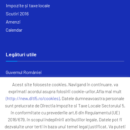
Impozite și taxe locale
Scutiri 2016
Amenzi
Calendar
Legături utile
Guvernul României
Ministerul Finanțelor
Acest site foloseste cookies. Navigand in continuare, va
Primăria Generală București
exprimati acordul asupra folosirii cookie-urilor.Afla mai mult
Primăria Sectorul 5
(http://new.ditl5.ro/cookies)
. Datele dumneavoastra personale
ANAF
sunt prelucrate de Directia Impozite si Taxe Locale Sectorului 5,
in conformitate cu prevederile art.6 din Regulamentul (UE)
Protocoale
2016/679, in scopul indeplinirii atributiilor legale. Datele pot fi
GDPR
dezvaluite unor terti in baza unui temei legal justificat. Va puteti
Harta Site