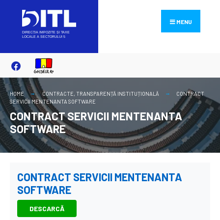
Search
Skip
for:
to
MENU
content
HOME
CONTRACTE
,
TRANSPARENȚĂ INSTITUȚIONALĂ
CONTRACT
SERVICII MENTENANTA SOFTWARE
CONTRACT SERVICII MENTENANTA
SOFTWARE
CONTRACT SERVICII MENTENANTA
SOFTWARE
DESCARCĂ