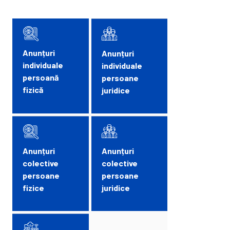
Anunțuri
Anunțuri
individuale
individuale
persoană
persoane
fizică
juridice
Anunțuri
Anunțuri
colective
colective
persoane
persoane
fizice
juridice