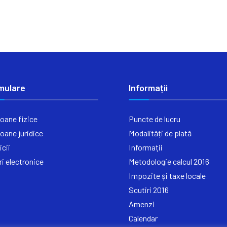
mulare
Informații
oane fizice
Puncte de lucru
oane juridice
Modalități de plată
icii
Informații
ri electronice
Metodologie calcul 2016
Impozite și taxe locale
Scutiri 2016
Amenzi
Calendar