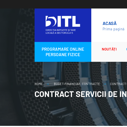
Skip
to
ACASĂ
content
Prima pagină
PROGRAMARE ONLINE
NOUTĂȚI
PERSOANE FIZICE
HOME
BUGET-FINANCIAR
,
CONTRACTE
CONTRACT S
CONTRACT SERVICII DE I