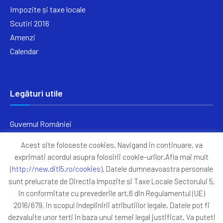
Impozite și taxe locale
Scutiri 2016
Amenzi
Calendar
Legături utile
Guvernul României
Ministerul Finanțelor
Acest site foloseste cookies. Navigand in continuare, va
Primăria Generală București
exprimati acordul asupra folosirii cookie-urilor.Afla mai mult
Primăria Sectorul 5
(http://new.ditl5.ro/cookies)
. Datele dumneavoastra personale
ANAF
sunt prelucrate de Directia Impozite si Taxe Locale Sectorului 5,
in conformitate cu prevederile art.6 din Regulamentul (UE)
Protocoale
2016/679, in scopul indeplinirii atributiilor legale. Datele pot fi
GDPR
dezvaluite unor terti in baza unui temei legal justificat. Va puteti
Harta Site