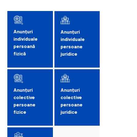
Anunțuri
Anunțuri
individuale
individuale
persoană
persoane
fizică
juridice
Anunțuri
Anunțuri
colective
colective
persoane
persoane
fizice
juridice