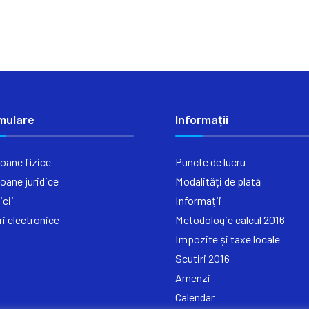
mulare
Informații
oane fizice
Puncte de lucru
oane juridice
Modalități de plată
icii
Informații
ri electronice
Metodologie calcul 2016
Impozite și taxe locale
Scutiri 2016
Amenzi
Calendar