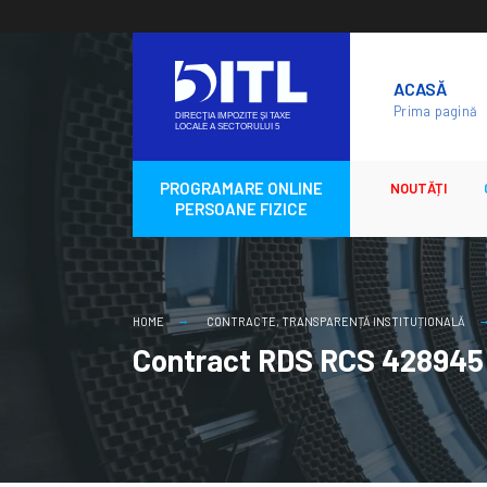
Skip
to
ACASĂ
content
Prima pagină
PROGRAMARE ONLINE
NOUTĂȚI
PERSOANE FIZICE
HOME
CONTRACTE
,
TRANSPARENȚĂ INSTITUȚIONALĂ
Contract RDS RCS 428945 