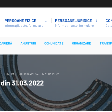
PERSOANE FIZICE
PERSOANE JURIDICE
CO
Informații, acte, formulare
Informații, acte, formulare
Date
CARIERĂ
ANUNȚURI
COMUNICATE
ORGANIZARE
TRANSP
CONTRACT RDS RCS 428945 DIN 31.03.2022
din 31.03.2022