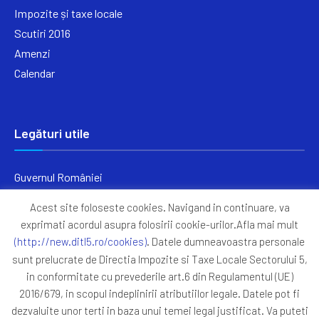
Impozite și taxe locale
Scutiri 2016
Amenzi
Calendar
Legături utile
Guvernul României
Ministerul Finanțelor
Acest site foloseste cookies. Navigand in continuare, va
Primăria Generală București
exprimati acordul asupra folosirii cookie-urilor.Afla mai mult
Primăria Sectorul 5
(http://new.ditl5.ro/cookies)
. Datele dumneavoastra personale
ANAF
sunt prelucrate de Directia Impozite si Taxe Locale Sectorului 5,
in conformitate cu prevederile art.6 din Regulamentul (UE)
Protocoale
2016/679, in scopul indeplinirii atributiilor legale. Datele pot fi
GDPR
dezvaluite unor terti in baza unui temei legal justificat. Va puteti
Harta Site