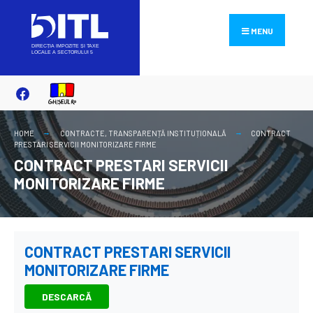
Search
Skip
for:
to
MENU
content
HOME
CONTRACTE
,
TRANSPARENȚĂ INSTITUȚIONALĂ
CONTRACT
PRESTARI SERVICII MONITORIZARE FIRME
CONTRACT PRESTARI SERVICII
MONITORIZARE FIRME
CONTRACT PRESTARI SERVICII
MONITORIZARE FIRME
DESCARCĂ