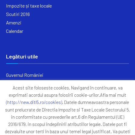
Impozite și taxe locale
Scutiri 2016
Amenzi
Calendar
Legături utile
Guvernul României
Ministerul Finanțelor
Acest site foloseste cookies. Navigand in continuare, va
Primăria Generală București
exprimati acordul asupra folosirii cookie-urilor.Afla mai mult
Primăria Sectorul 5
(http://new.ditl5.ro/cookies)
. Datele dumneavoastra personale
ANAF
sunt prelucrate de Directia Impozite si Taxe Locale Sectorului 5,
in conformitate cu prevederile art.6 din Regulamentul (UE)
Protocoale
2016/679, in scopul indeplinirii atributiilor legale. Datele pot fi
GDPR
dezvaluite unor terti in baza unui temei legal justificat. Va puteti
Harta Site