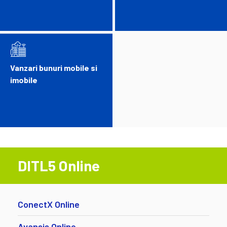
Vanzari bunuri mobile si
imobile
DITL5 Online
ConectX Online
Avansis Online