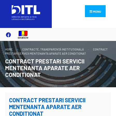
Search
Skip
for:
to
MENU
content
HOME
CONTRACTE
,
TRANSPARENȚĂ INSTITUȚIONALĂ
CONTRACT
PRESTARI SERVICII MENTENANTA APARATE AER CONDITIONAT
CONTRACT PRESTARI SERVICII
MENTENANTA APARATE AER
CONDITIONAT
CONTRACT PRESTARI SERVICII
MENTENANTA APARATE AER
CONDITIONAT