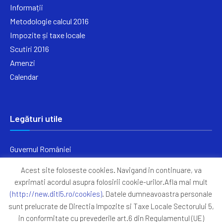
Informații
Metodologie calcul 2016
Impozite și taxe locale
Scutiri 2016
Amenzi
Calendar
Legături utile
Guvernul României
Ministerul Finanțelor
Acest site foloseste cookies. Navigand in continuare, va
Primăria Generală București
exprimati acordul asupra folosirii cookie-urilor.Afla mai mult
Primăria Sectorul 5
(http://new.ditl5.ro/cookies)
. Datele dumneavoastra personale
ANAF
sunt prelucrate de Directia Impozite si Taxe Locale Sectorului 5,
in conformitate cu prevederile art.6 din Regulamentul (UE)
Protocoale