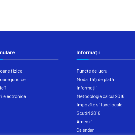
mulare
Informații
oane fizice
Puncte de lucru
oane juridice
Modalități de plată
icii
Informații
ri electronice
Metodologie calcul 2016
Impozite și taxe locale
Scutiri 2016
Amenzi
Calendar