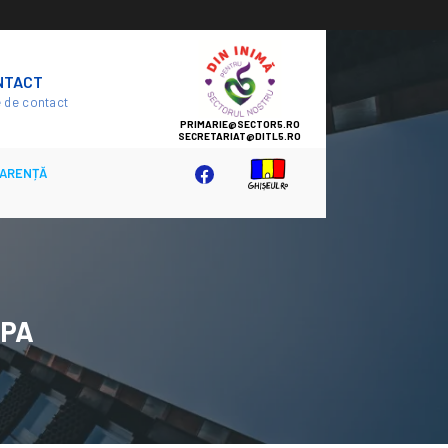
SECTOR
NTACT
5
 de contact
ARENȚĂ
APA