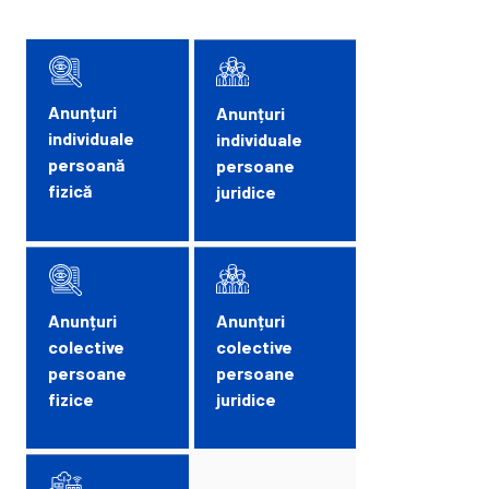
Anunțuri
Anunțuri
individuale
individuale
persoană
persoane
fizică
juridice
Anunțuri
Anunțuri
colective
colective
persoane
persoane
fizice
juridice