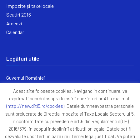
Impozite și taxe locale
Scutiri 2016
Amenzi
Calendar
Legături utile
Guvernul României
Ministerul Finanțelor
Acest site foloseste cookies. Navigand in continuare, va
Primăria Generală București
exprimati acordul asupra folosirii cookie-urilor.Afla mai mult
Primăria Sectorul 5
(http://new.ditl5.ro/cookies)
. Datele dumneavoastra personale
ANAF
sunt prelucrate de Directia Impozite si Taxe Locale Sectorului 5,
in conformitate cu prevederile art.6 din Regulamentul (UE)
Protocoale
2016/679, in scopul indeplinirii atributiilor legale. Datele pot fi
GDPR
dezvaluite unor terti in baza unui temei legal justificat. Va puteti
Harta Site