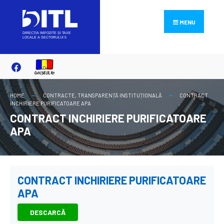
Search
Skip
for:
to
MENU
content
HOME
CONTRACTE
,
TRANSPARENȚĂ INSTITUȚIONALĂ
CONTRACT
INCHIRIERE PURIFICATOARE APA
CONTRACT INCHIRIERE PURIFICATOARE
APA
CONTRACT INCHIRIERE PURIFICATOARE
APA
DESCARCĂ