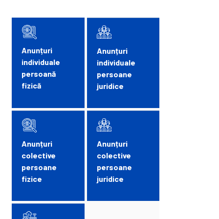
Anunțuri
Anunțuri
individuale
individuale
persoană
persoane
fizică
juridice
Anunțuri
Anunțuri
colective
colective
persoane
persoane
fizice
juridice