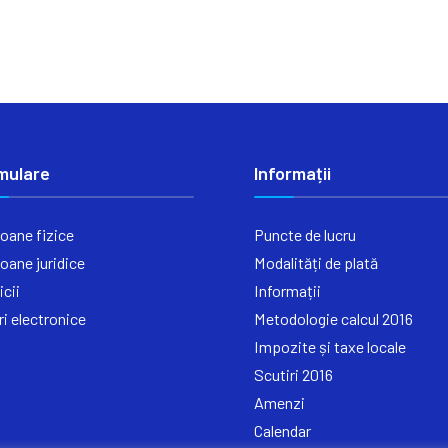
mulare
Informații
oane fizice
Puncte de lucru
oane juridice
Modalități de plată
icii
Informații
ri electronice
Metodologie calcul 2016
Impozite și taxe locale
Scutiri 2016
Amenzi
Calendar