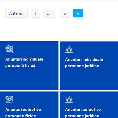
Paginație
Anterior
1
…
3
4
articole
Anunțuri individuale
Anunțuri individuale
persoană fizică
persoane juridice
Anunțuri colective
Anunțuri colective
persoane fizice
persoane juridice