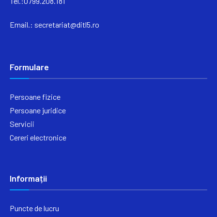
Tel.:0799.208.181
Email.:
secretariat@ditl5.ro
Formulare
Persoane fizice
Persoane juridice
Servicii
Cereri electronice
Informații
Puncte de lucru