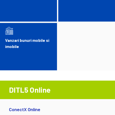
Vanzari bunuri mobile si
imobile
DITL5 Online
ConectX Online