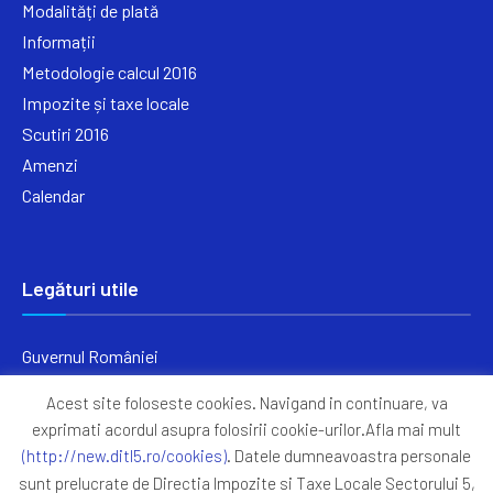
Modalități de plată
Informații
Metodologie calcul 2016
Impozite și taxe locale
Scutiri 2016
Amenzi
Calendar
Legături utile
Guvernul României
Ministerul Finanțelor
Acest site foloseste cookies. Navigand in continuare, va
Primăria Generală București
exprimati acordul asupra folosirii cookie-urilor.Afla mai mult
Primăria Sectorul 5
(http://new.ditl5.ro/cookies)
. Datele dumneavoastra personale
ANAF
sunt prelucrate de Directia Impozite si Taxe Locale Sectorului 5,