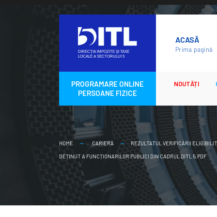
Skip
to
ACASĂ
content
Prima pagină
PROGRAMARE ONLINE
NOUTĂȚI
PERSOANE FIZICE
HOME
CARIERA
REZULTATUL VERIFICĂRII ELIGIBIL
DEȚINUT A FUNCȚIONARILOR PUBLICI DIN CADRUL DITL 5.PDF