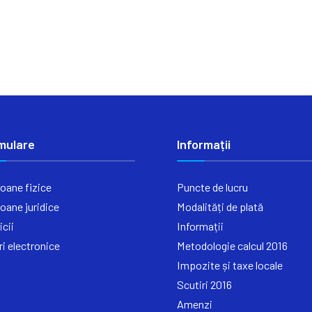
mulare
Informații
oane fizice
Puncte de lucru
oane juridice
Modalități de plată
icii
Informații
ri electronice
Metodologie calcul 2016
Impozite și taxe locale
Scutiri 2016
Amenzi