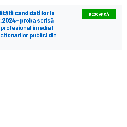
lității candidațiilor la
DESCARCĂ
2.2024- proba scrisă
 profesional imediat
cționarilor publici din