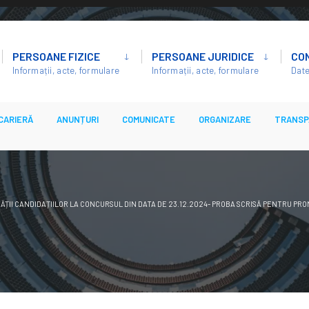
PERSOANE FIZICE
PERSOANE JURIDICE
CO
Informații, acte, formulare
Informații, acte, formulare
Date
CARIERĂ
ANUNȚURI
COMUNICATE
ORGANIZARE
TRANSP
ITĂȚII CANDIDAȚIILOR LA CONCURSUL DIN DATA DE 23.12.2024- PROBA SCRISĂ PENTRU PR