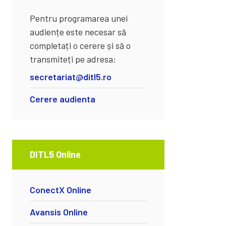
Pentru programarea unei
audiențe este necesar să
completați o cerere și să o
transmiteți pe adresa:
secretariat@ditl5.ro
Cerere audienta
DITL5 Online
ConectX Online
Avansis Online