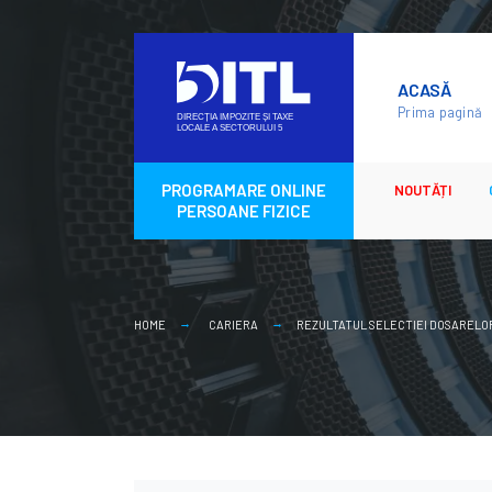
Skip
to
ACASĂ
content
Prima pagină
PROGRAMARE ONLINE
NOUTĂȚI
PERSOANE FIZICE
HOME
CARIERA
REZULTATUL SELECTIEI DOSARELO