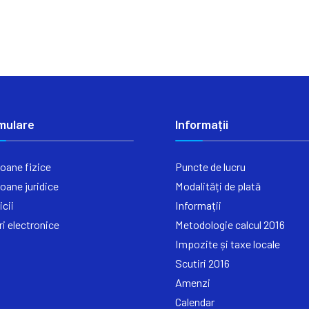
mulare
Informații
oane fizice
Puncte de lucru
oane juridice
Modalități de plată
icii
Informații
ri electronice
Metodologie calcul 2016
Impozite și taxe locale
Scutiri 2016
Amenzi
Calendar