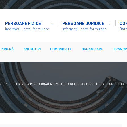
PERSOANE FIZICE
PERSOANE JURIDICE
CO
Informații, acte, formulare
Informații, acte, formulare
Date
CARIERĂ
ANUNȚURI
COMUNICATE
ORGANIZARE
TRANSP
R PENTRU TESTAREA PROFESIONALA IN VEDEREA SELECTARII FUNCTIONARILOR PUBLICI