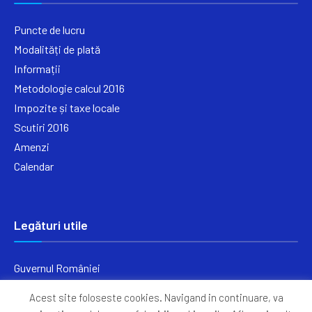
Puncte de lucru
Modalități de plată
Informații
Metodologie calcul 2016
Impozite și taxe locale
Scutiri 2016
Amenzi
Calendar
Legături utile
Guvernul României
Ministerul Finanțelor
Acest site foloseste cookies. Navigand in continuare, va
Primăria Generală București