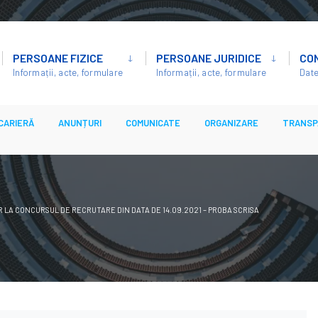
PERSOANE FIZICE
PERSOANE JURIDICE
CO
Informații, acte, formulare
Informații, acte, formulare
Date
CARIERĂ
ANUNȚURI
COMUNICATE
ORGANIZARE
TRANSP
 LA CONCURSUL DE RECRUTARE DIN DATA DE 14.09.2021 – PROBA SCRISA