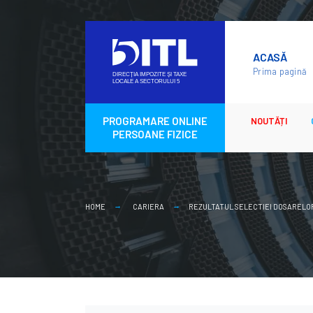
Skip
to
ACASĂ
content
Prima pagină
PROGRAMARE ONLINE
NOUTĂȚI
PERSOANE FIZICE
HOME
CARIERA
REZULTATUL SELECTIEI DOSARELOR