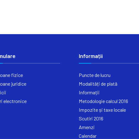
mulare
Informații
oane fizice
Puncte de lucru
oane juridice
Modalități de plată
icii
Informații
ri electronice
Metodologie calcul 2016
Impozite și taxe locale
Scutiri 2016
Amenzi
Calendar