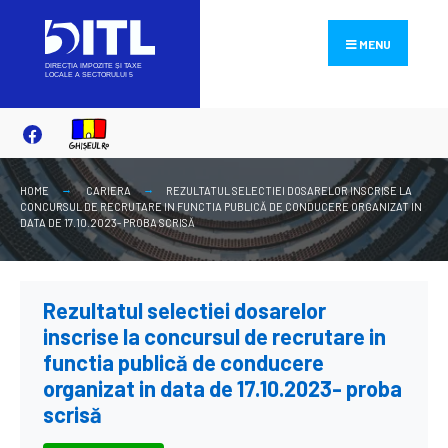
Search
Skip
for:
to
MENU
content
HOME
CARIERA
REZULTATUL SELECTIEI DOSARELOR INSCRISE LA
CONCURSUL DE RECRUTARE IN FUNCTIA PUBLICĂ DE CONDUCERE ORGANIZAT IN
DATA DE 17.10.2023- PROBA SCRISĂ
Rezultatul selectiei dosarelor
inscrise la concursul de recrutare in
functia publică de conducere
organizat in data de 17.10.2023- proba
scrisă