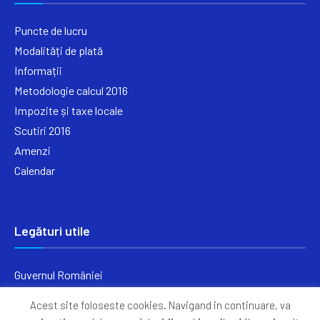
Puncte de lucru
Modalități de plată
Informații
Metodologie calcul 2016
Impozite și taxe locale
Scutiri 2016
Amenzi
Calendar
Legături utile
Guvernul României
Ministerul Finanțelor
Acest site foloseste cookies. Navigand in continuare, va
Primăria Generală București