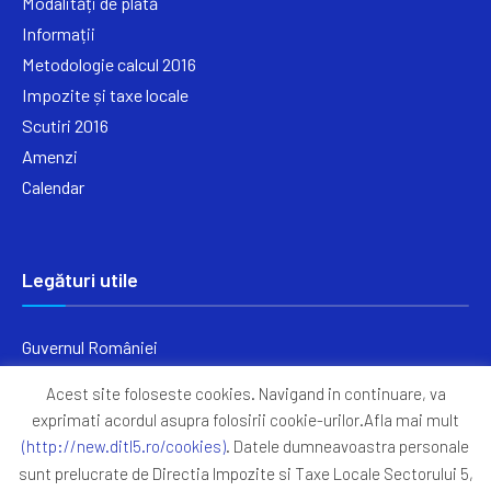
Modalități de plată
Informații
Metodologie calcul 2016
Impozite și taxe locale
Scutiri 2016
Amenzi
Calendar
Legături utile
Guvernul României
Ministerul Finanțelor
Acest site foloseste cookies. Navigand in continuare, va
Primăria Generală București
exprimati acordul asupra folosirii cookie-urilor.Afla mai mult
Primăria Sectorul 5
(http://new.ditl5.ro/cookies)
. Datele dumneavoastra personale
ANAF
sunt prelucrate de Directia Impozite si Taxe Locale Sectorului 5,