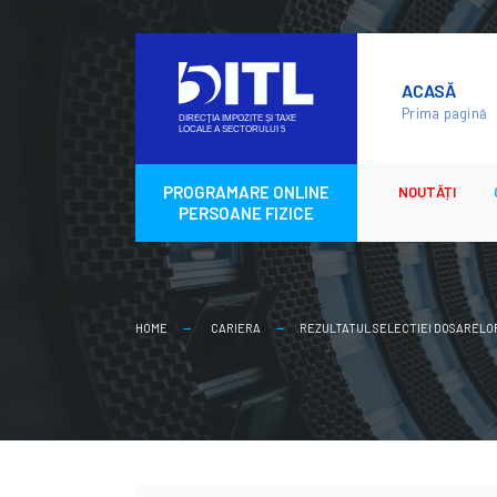
Skip
to
ACASĂ
content
Prima pagină
PROGRAMARE ONLINE
NOUTĂȚI
PERSOANE FIZICE
HOME
CARIERA
REZULTATUL SELECTIEI DOSARELOR