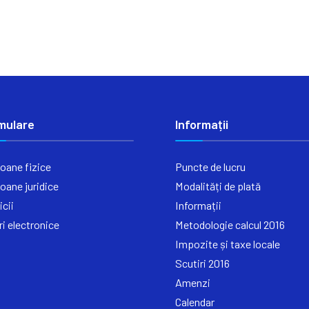
mulare
Informații
oane fizice
Puncte de lucru
oane juridice
Modalități de plată
icii
Informații
ri electronice
Metodologie calcul 2016
Impozite și taxe locale
Scutiri 2016
Amenzi
Calendar