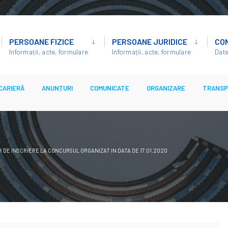
PERSOANE FIZICE
PERSOANE JURIDICE
CO
Informații, acte, formulare
Informații, acte, formulare
Date
CARIERĂ
ANUNȚURI
COMUNICATE
ORGANIZARE
TRANSP
 DE INSCRIERE LA CONCURSUL ORGANIZAT IN DATA DE 17.01.2020