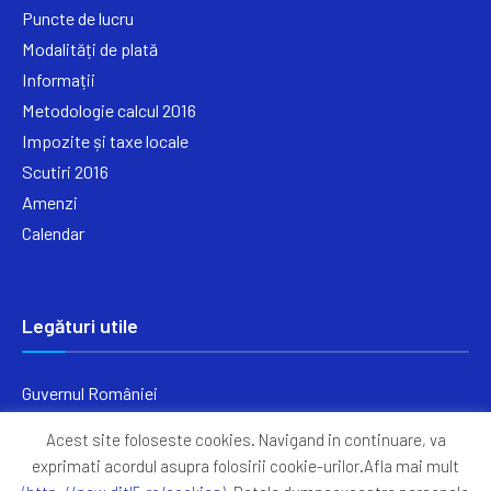
Puncte de lucru
Modalități de plată
Informații
Metodologie calcul 2016
Impozite și taxe locale
Scutiri 2016
Amenzi
Calendar
Legături utile
Guvernul României
Ministerul Finanțelor
Acest site foloseste cookies. Navigand in continuare, va
Primăria Generală București
exprimati acordul asupra folosirii cookie-urilor.Afla mai mult
Primăria Sectorul 5