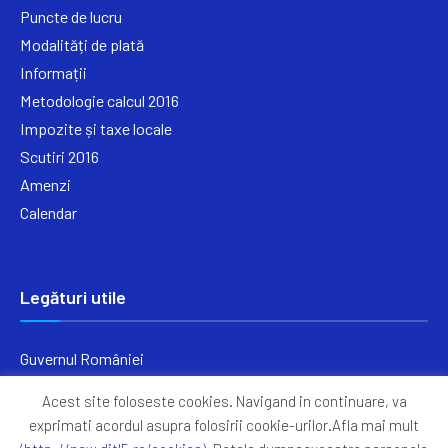
Puncte de lucru
Modalități de plată
Informații
Metodologie calcul 2016
Impozite și taxe locale
Scutiri 2016
Amenzi
Calendar
Legături utile
Guvernul României
Ministerul Finanțelor
Acest site foloseste cookies. Navigand in continuare, va
Primăria Generală București
exprimati acordul asupra folosirii cookie-urilor.Afla mai mult
Primăria Sectorul 5