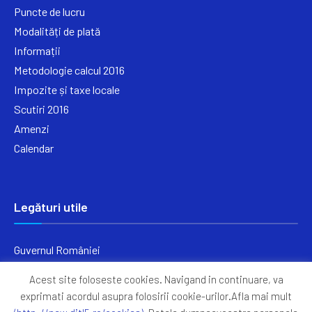
Puncte de lucru
Modalități de plată
Informații
Metodologie calcul 2016
Impozite și taxe locale
Scutiri 2016
Amenzi
Calendar
Legături utile
Guvernul României
Ministerul Finanțelor
Acest site foloseste cookies. Navigand in continuare, va
Primăria Generală București
exprimati acordul asupra folosirii cookie-urilor.Afla mai mult
Primăria Sectorul 5