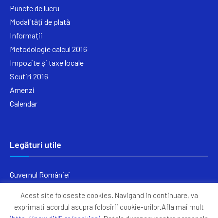
Puncte de lucru
Modalități de plată
Informații
Metodologie calcul 2016
Impozite și taxe locale
Scutiri 2016
Amenzi
Calendar
Legături utile
Guvernul României
Ministerul Finanțelor
Acest site foloseste cookies. Navigand in continuare, va
Primăria Generală București
exprimati acordul asupra folosirii cookie-urilor.Afla mai mult
Primăria Sectorul 5