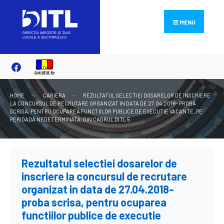
Search
Skip
for:
to
MENU
content
HOME
CARIERA
REZULTATUL SELECTIEI DOSARELOR DE INSCRIERE
LA CONCURSUL DE RECRUTARE ORGANIZAT IN DATA DE 27.04.2018- PROBA
SCRISA, PENTRU OCUPAREA FUNCTIILOR PUBLICE DE EXECUTIE VACANTE, PE
PERIOADA NEDETERMINATA, DIN CADRUL DITL 5
Rezultatul selectiei dosarelor de
inscriere la concursul de recrutare
organizat in data de 27.04.2018-
proba scrisa, pentru ocuparea
functiilor publice de executie