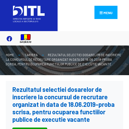
Search
Skip
for:
to
MENU
content
HOME
CARIERA
REZULTATUL SELECTIEI DOSARELOR DE INSCRIERE
LA CONCURSUL DE RECRUTARE ORGANIZAT IN DATA DE 18.06.2019-PROBA
SCRISA, PENTRU OCUPAREA FUNCTIILOR PUBLICE DE EXECUTIE VACANTE
Rezultatul selectiei dosarelor de
inscriere la concursul de recrutare
organizat in data de 18.06.2019-proba
scrisa, pentru ocuparea functiilor
publice de executie vacante