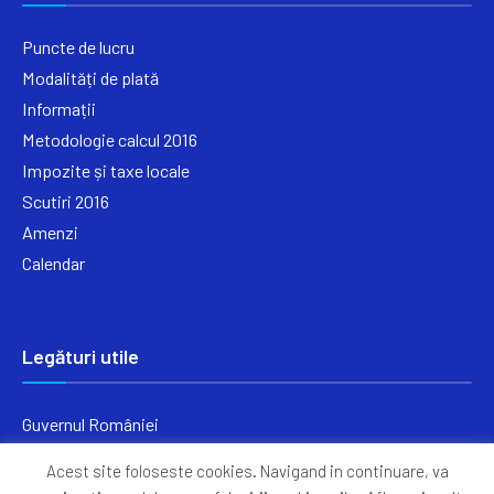
Puncte de lucru
Modalități de plată
Informații
Metodologie calcul 2016
Impozite și taxe locale
Scutiri 2016
Amenzi
Calendar
Legături utile
Guvernul României
Ministerul Finanțelor
Acest site foloseste cookies. Navigand in continuare, va
Primăria Generală București