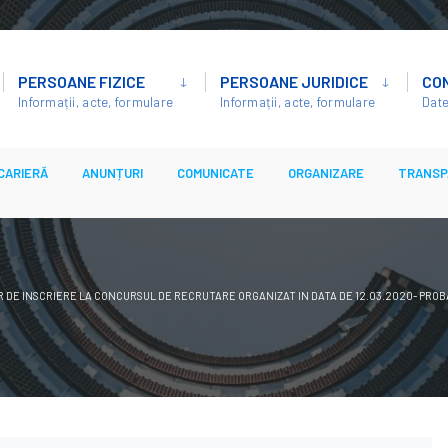
PERSOANE FIZICE
PERSOANE JURIDICE
CO
Informații, acte, formulare
Informații, acte, formulare
Date
CARIERĂ
ANUNȚURI
COMUNICATE
ORGANIZARE
TRANSP
 DE INSCRIERE LA CONCURSUL DE RECRUTARE ORGANIZAT IN DATA DE 12.03.2020- PROB