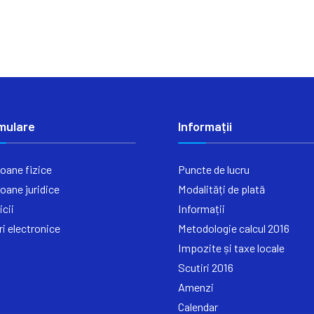
mulare
Informații
oane fizice
Puncte de lucru
oane juridice
Modalități de plată
icii
Informații
ri electronice
Metodologie calcul 2016
Impozite și taxe locale
Scutiri 2016
Amenzi
Calendar