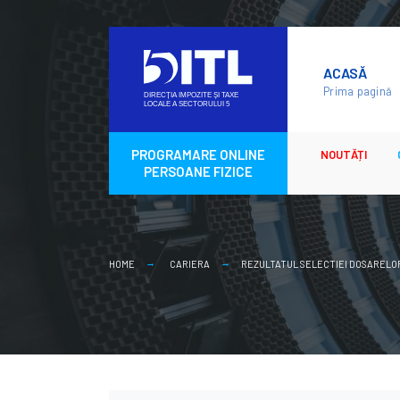
Skip
to
ACASĂ
content
Prima pagină
PROGRAMARE ONLINE
NOUTĂȚI
PERSOANE FIZICE
HOME
CARIERA
REZULTATUL SELECTIEI DOSARELOR