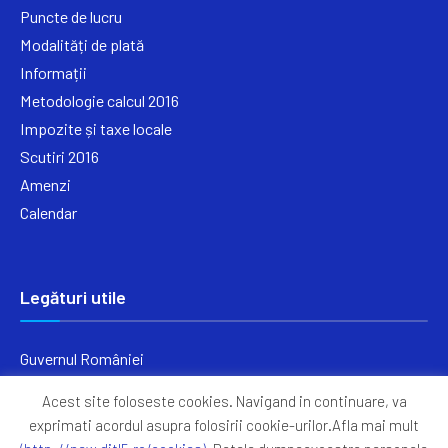
Puncte de lucru
Modalități de plată
Informații
Metodologie calcul 2016
Impozite și taxe locale
Scutiri 2016
Amenzi
Calendar
Legături utile
Guvernul României
Ministerul Finanțelor
Acest site foloseste cookies. Navigand in continuare, va
Primăria Generală București
exprimati acordul asupra folosirii cookie-urilor.Afla mai mult
Primăria Sectorul 5