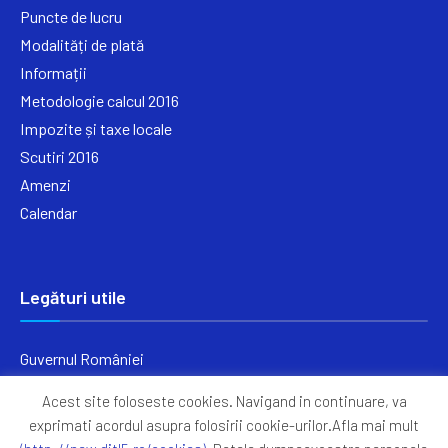
Puncte de lucru
Modalități de plată
Informații
Metodologie calcul 2016
Impozite și taxe locale
Scutiri 2016
Amenzi
Calendar
Legături utile
Guvernul României
Ministerul Finanțelor
Acest site foloseste cookies. Navigand in continuare, va
Primăria Generală București
exprimati acordul asupra folosirii cookie-urilor.Afla mai mult
Primăria Sectorul 5