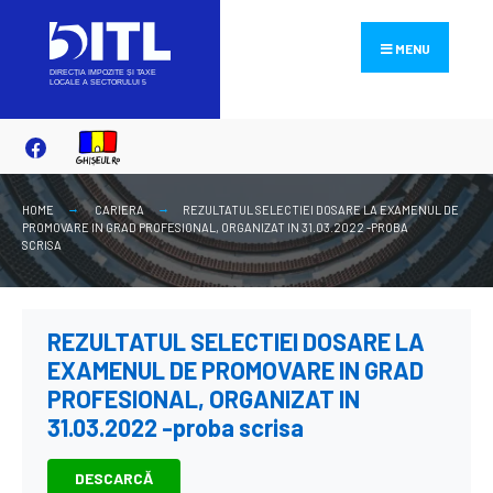
Search
Skip
for:
to
MENU
content
HOME
CARIERA
REZULTATUL SELECTIEI DOSARE LA EXAMENUL DE
PROMOVARE IN GRAD PROFESIONAL, ORGANIZAT IN 31.03.2022 -PROBA
SCRISA
REZULTATUL SELECTIEI DOSARE LA
EXAMENUL DE PROMOVARE IN GRAD
PROFESIONAL, ORGANIZAT IN
31.03.2022 -proba scrisa
DESCARCĂ