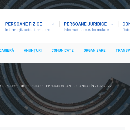
PERSOANE FIZICE
PERSOANE JURIDICE
CO
Informații, acte, formulare
Informații, acte, formulare
Date
CARIERĂ
ANUNȚURI
COMUNICATE
ORGANIZARE
TRANSP
R. CONCURSUL DE RECRUTARE TEMPORAR VACANT ORGANIZAT ÎN 21.02.2022