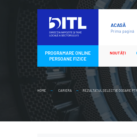
Skip
to
ACASĂ
content
Prima pagină
PROGRAMARE ONLINE
NOUTĂȚI
PERSOANE FIZICE
HOME
CARIERA
REZULTATUL SELECTIE DOSARE PT