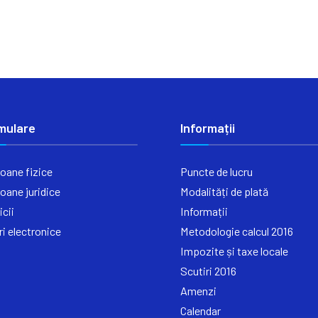
mulare
Informații
oane fizice
Puncte de lucru
oane juridice
Modalități de plată
icii
Informații
ri electronice
Metodologie calcul 2016
Impozite și taxe locale
Scutiri 2016
Amenzi
Calendar