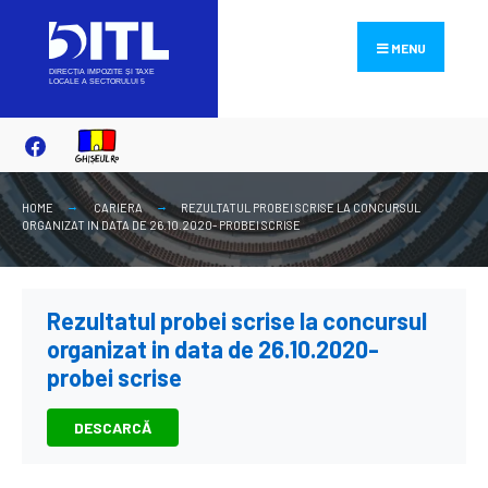
Search
Skip
for:
to
MENU
content
HOME
CARIERA
REZULTATUL PROBEI SCRISE LA CONCURSUL
ORGANIZAT IN DATA DE 26.10.2020- PROBEI SCRISE
Rezultatul probei scrise la concursul
organizat in data de 26.10.2020-
probei scrise
DESCARCĂ