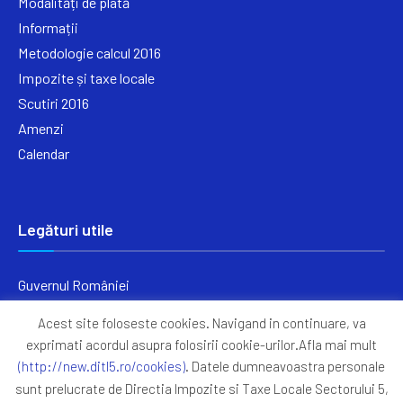
Modalități de plată
Informații
Metodologie calcul 2016
Impozite și taxe locale
Scutiri 2016
Amenzi
Calendar
Legături utile
Guvernul României
Ministerul Finanțelor
Acest site foloseste cookies. Navigand in continuare, va
Primăria Generală București
exprimati acordul asupra folosirii cookie-urilor.Afla mai mult
Primăria Sectorul 5
(http://new.ditl5.ro/cookies)
. Datele dumneavoastra personale
ANAF
sunt prelucrate de Directia Impozite si Taxe Locale Sectorului 5,