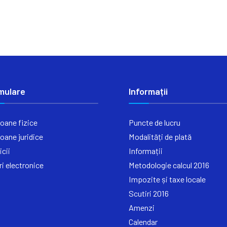
mulare
Informații
oane fizice
Puncte de lucru
oane juridice
Modalități de plată
icii
Informații
ri electronice
Metodologie calcul 2016
Impozite și taxe locale
Scutiri 2016
Amenzi
Calendar