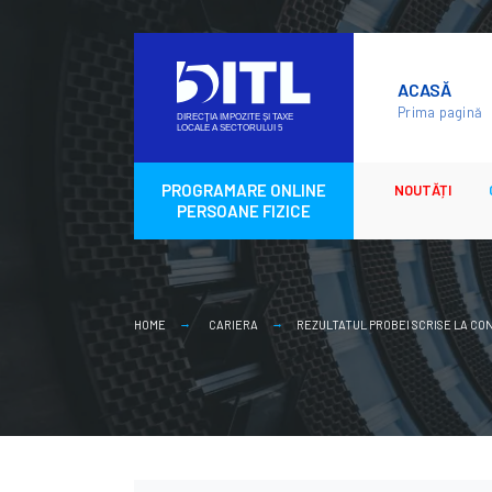
Skip
to
ACASĂ
content
Prima pagină
PROGRAMARE ONLINE
NOUTĂȚI
PERSOANE FIZICE
HOME
CARIERA
REZULTATUL PROBEI SCRISE LA CO