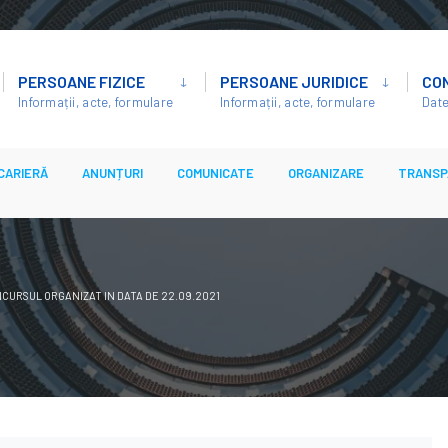
PERSOANE FIZICE
PERSOANE JURIDICE
CO
Informații, acte, formulare
Informații, acte, formulare
Date
CARIERĂ
ANUNȚURI
COMUNICATE
ORGANIZARE
TRANSP
NCURSUL ORGANIZAT IN DATA DE 22.09.2021