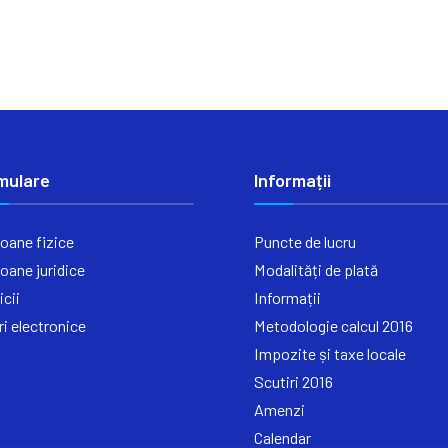
mulare
Informații
oane fizice
Puncte de lucru
oane juridice
Modalități de plată
icii
Informații
ri electronice
Metodologie calcul 2016
Impozite și taxe locale
Scutiri 2016
Amenzi
Calendar