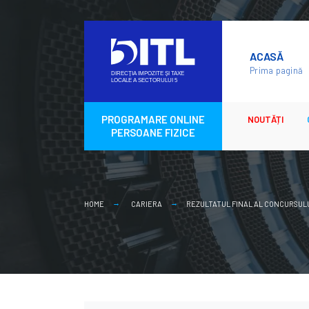
Skip
to
ACASĂ
content
Prima pagină
PROGRAMARE ONLINE
NOUTĂȚI
PERSOANE FIZICE
HOME
CARIERA
REZULTATUL FINAL AL CONCURSULUI