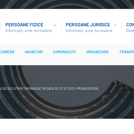
PERSOANE FIZICE
PERSOANE JURIDICE
CO
Informații, acte, formulare
Informații, acte, formulare
Date
CARIERĂ
ANUNȚURI
COMUNICATE
ORGANIZARE
TRANSP
 DE RECUTARE ORGANIZAT ÎN DATA DE 13.10.2021- PROBA SCRISĂ