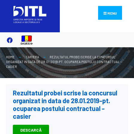
Search
Skip
for:
to
MENU
content
HOME
CARIERA
REZULTATUL PROBEI SCRISE LA CONCURSUL
ORGANIZAT IN DATA DE 28.01.2019-PT. OCUPAREA POSTULUI CONTRACTUAL -
CASIER
Rezultatul probei scrise la concursul
organizat in data de 28.01.2019-pt.
ocuparea postului contractual -
casier
DESCARCĂ