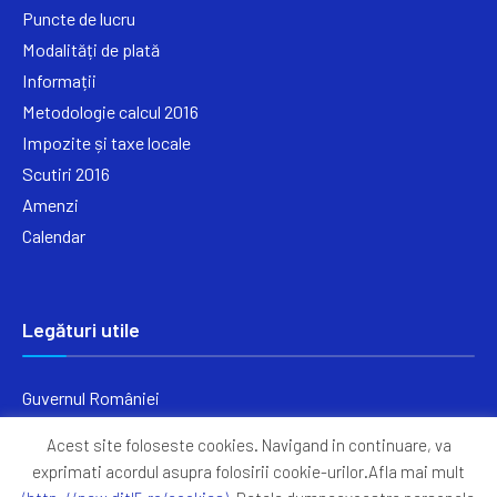
Puncte de lucru
Modalități de plată
Informații
Metodologie calcul 2016
Impozite și taxe locale
Scutiri 2016
Amenzi
Calendar
Legături utile
Guvernul României
Ministerul Finanțelor
Acest site foloseste cookies. Navigand in continuare, va
Primăria Generală București
exprimati acordul asupra folosirii cookie-urilor.Afla mai mult
Primăria Sectorul 5