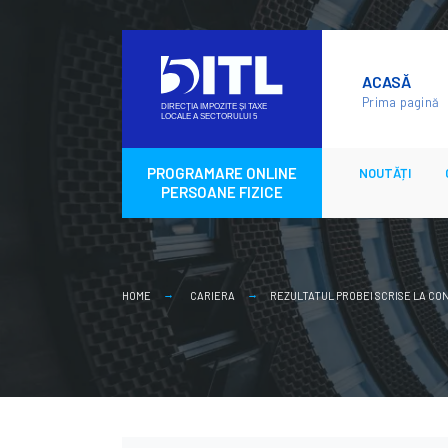
Skip
to
ACASĂ
content
Prima pagină
PROGRAMARE ONLINE
NOUTĂȚI
PERSOANE FIZICE
HOME
CARIERA
REZULTATUL PROBEI SCRISE LA CON