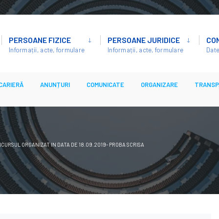
PERSOANE FIZICE
PERSOANE JURIDICE
CO
Informații, acte, formulare
Informații, acte, formulare
Date
CARIERĂ
ANUNȚURI
COMUNICATE
ORGANIZARE
TRANSP
CURSUL ORGANIZAT IN DATA DE 18.09.2019- PROBA SCRISA