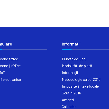
mulare
Informații
oane fizice
Puncte de lucru
oane juridice
Modalități de plată
icii
Informații
ri electronice
Metodologie calcul 2016
Impozite și taxe locale
Scutiri 2016
Amenzi
Calendar