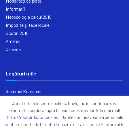
Modalități de plată
Informații
Metodologie calcul 2016
Impozite și taxe locale
Scutiri 2016
Amenzi
Calendar
Legături utile
Guvernul României
Ministerul Finanțelor
Acest site foloseste cookies. Navigand in continuare, va
Primăria Generală București
exprimati acordul asupra folosirii cookie-urilor.Afla mai mult
Primăria Sectorul 5
(http://new.ditl5.ro/cookies)
. Datele dumneavoastra personale
ANAF
sunt prelucrate de Directia Impozite si Taxe Locale Sectorului 5,