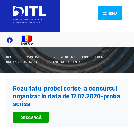
Search
Skip
for:
to
MENU
content
HOME
CARIERA
REZULTATUL PROBEI SCRISE LA CONCURSUL
ORGANIZAT IN DATA DE 17.02.2020-PROBA SCRISA
Rezultatul probei scrise la concursul
organizat in data de 17.02.2020-proba
scrisa
DESCARCĂ