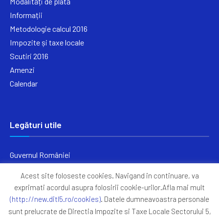
Modalități de plată
Informații
Metodologie calcul 2016
Impozite și taxe locale
Scutiri 2016
Amenzi
Calendar
Legături utile
Guvernul României
Ministerul Finanțelor
Acest site foloseste cookies. Navigand in continuare, va
Primăria Generală București
exprimati acordul asupra folosirii cookie-urilor.Afla mai mult
Primăria Sectorul 5
(http://new.ditl5.ro/cookies)
. Datele dumneavoastra personale
ANAF
sunt prelucrate de Directia Impozite si Taxe Locale Sectorului 5,