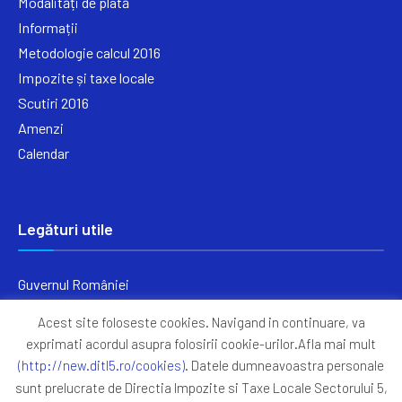
Modalități de plată
Informații
Metodologie calcul 2016
Impozite și taxe locale
Scutiri 2016
Amenzi
Calendar
Legături utile
Guvernul României
Ministerul Finanțelor
Acest site foloseste cookies. Navigand in continuare, va
Primăria Generală București
exprimati acordul asupra folosirii cookie-urilor.Afla mai mult
Primăria Sectorul 5
(http://new.ditl5.ro/cookies)
. Datele dumneavoastra personale
ANAF
sunt prelucrate de Directia Impozite si Taxe Locale Sectorului 5,