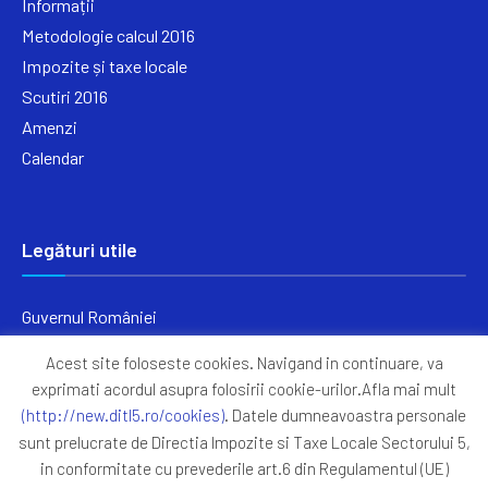
Informații
Metodologie calcul 2016
Impozite și taxe locale
Scutiri 2016
Amenzi
Calendar
Legături utile
Guvernul României
Ministerul Finanțelor
Acest site foloseste cookies. Navigand in continuare, va
Primăria Generală București
exprimati acordul asupra folosirii cookie-urilor.Afla mai mult
Primăria Sectorul 5
(http://new.ditl5.ro/cookies)
. Datele dumneavoastra personale
ANAF
sunt prelucrate de Directia Impozite si Taxe Locale Sectorului 5,
in conformitate cu prevederile art.6 din Regulamentul (UE)
Protocoale