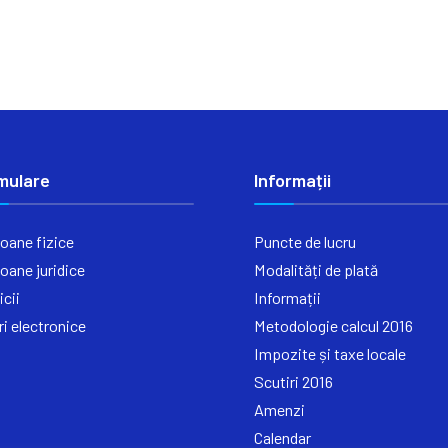
mulare
Informații
oane fizice
Puncte de lucru
oane juridice
Modalități de plată
icii
Informații
ri electronice
Metodologie calcul 2016
Impozite și taxe locale
Scutiri 2016
Amenzi
Calendar