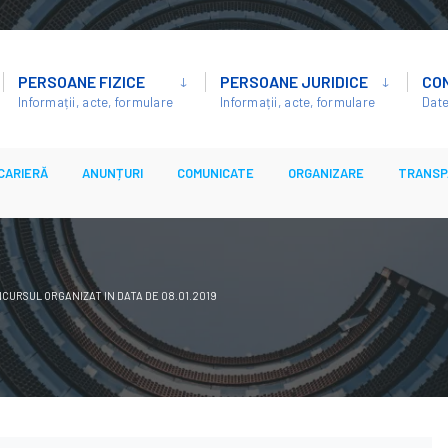
PERSOANE FIZICE
PERSOANE JURIDICE
CO
Informații, acte, formulare
Informații, acte, formulare
Date
CARIERĂ
ANUNȚURI
COMUNICATE
ORGANIZARE
TRANSP
CURSUL ORGANIZAT IN DATA DE 08.01.2019