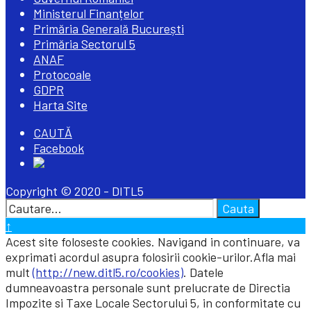
Ministerul Finanțelor
Primăria Generală București
Primăria Sectorul 5
ANAF
Protocoale
GDPR
Harta Site
Open
CAUTĂ
Search
Facebook
Window
Copyright © 2020 - DITL5
Search
Cauta
for:
Close
↑
Search
Acest site foloseste cookies. Navigand in continuare, va
Window
exprimati acordul asupra folosirii cookie-urilor.Afla mai
mult
(http://new.ditl5.ro/cookies)
. Datele
dumneavoastra personale sunt prelucrate de Directia
Impozite si Taxe Locale Sectorului 5, in conformitate cu