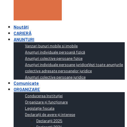
Noutăți
CARIERĂ
ANUNȚURI
Vanzari bunuri mobile si imobile
Anunțuri individuale persoană fizică
Anunțuri colective persoane fizice
Anunțuri individuale persoane juridice
Vezi toate anunțurile
colective adresate persoanelor juridice
Anunțuri colective persoane juridice
Comunicate
ORGANIZARE
Conducerea Instituției
Organizare și funcționare
Legislație fiscala
Declarații de avere și interese
Declarații 2025
Declarații 2024