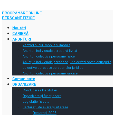
PROGRAMARE ONLINE
PERSOANE FIZICE
Noutăți
CARIERĂ
ANUNȚURI
Vanzari bunuri mobile si imobile
Anunțuri individuale persoană fizică
Anunțuri colective persoane fizice
Anunțuri individuale persoane juridice
Vezi toate anunțurile
colective adresate persoanelor juridice
Anunțuri colective persoane juridice
Comunicate
ORGANIZARE
Conducerea Instituției
Organizare și funcționare
Legislație fiscala
Declarații de avere și interese
Declarații 2025