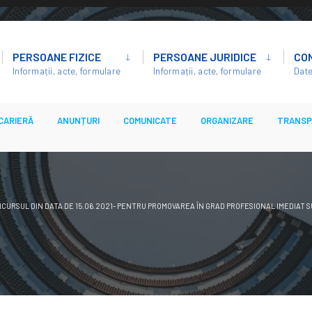
PERSOANE FIZICE
PERSOANE JURIDICE
CO
Informații, acte, formulare
Informații, acte, formulare
Date
CARIERĂ
ANUNȚURI
COMUNICATE
ORGANIZARE
TRANSP
CURSUL DIN DATA DE 15.06.2021- PENTRU PROMOVAREA ÎN GRAD PROFESIONAL IMEDIAT S