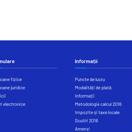
mulare
Informații
oane fizice
Puncte de lucru
oane juridice
Modalități de plată
icii
Informații
ri electronice
Metodologie calcul 2016
Impozite și taxe locale
Scutiri 2016
Amenzi