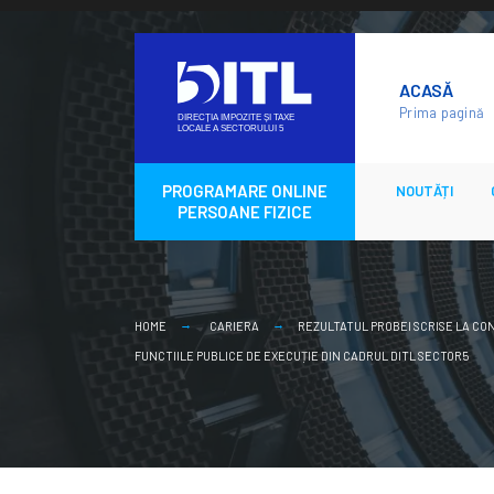
Skip
to
ACASĂ
content
Prima pagină
PROGRAMARE ONLINE
NOUTĂȚI
PERSOANE FIZICE
HOME
CARIERA
REZULTATUL PROBEI SCRISE LA CON
FUNCTIILE PUBLICE DE EXECUȚIE DIN CADRUL DITL SECTOR5