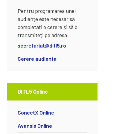
Pentru programarea unei
audiențe este necesar să
completați o cerere și să o
transmiteți pe adresa:
secretariat@ditl5.ro
Cerere audienta
DITL5 Online
ConectX Online
Avansis Online