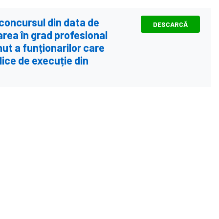
 concursul din data de
DESCARCĂ
rea în grad profesional
nut a funționarilor care
lice de execuție din