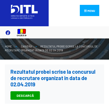
Search
Skip
for:
to
MENU
content
HOME
CARIERA
REZULTATUL PROBEI SCRISE LA CONCURSUL DE
RECRUTARE ORGANIZAT IN DATA DE 02.04.2019
Rezultatul probei scrise la concursul
de recrutare organizat in data de
02.04.2019
DESCARCĂ