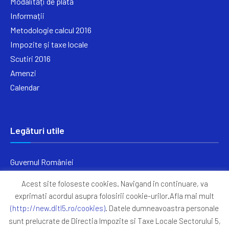
Modalități de plată
Informații
Metodologie calcul 2016
Impozite și taxe locale
Scutiri 2016
Amenzi
Calendar
Legături utile
Guvernul României
Ministerul Finanțelor
Acest site foloseste cookies. Navigand in continuare, va
Primăria Generală București
exprimati acordul asupra folosirii cookie-urilor.Afla mai mult
Primăria Sectorul 5
(http://new.ditl5.ro/cookies)
. Datele dumneavoastra personale
ANAF
sunt prelucrate de Directia Impozite si Taxe Locale Sectorului 5,