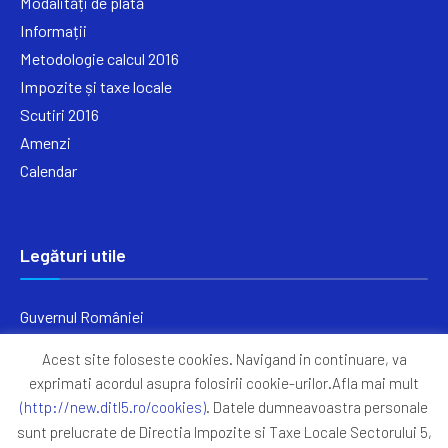
Modalități de plată
Informații
Metodologie calcul 2016
Impozite și taxe locale
Scutiri 2016
Amenzi
Calendar
Legături utile
Guvernul României
Ministerul Finanțelor
Acest site foloseste cookies. Navigand in continuare, va
Primăria Generală București
exprimati acordul asupra folosirii cookie-urilor.Afla mai mult
Primăria Sectorul 5
(http://new.ditl5.ro/cookies)
. Datele dumneavoastra personale
ANAF
sunt prelucrate de Directia Impozite si Taxe Locale Sectorului 5,