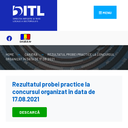
Search
Skip
for:
to
MENU
content
HOME
CARIERA
REZULTATUL PROBEI PRACTICE LA CONCURSUL
ORGANIZAT ÎN DATA DE 17.08.2021
Rezultatul probei practice la
concursul organizat în data de
17.08.2021
DESCARCĂ