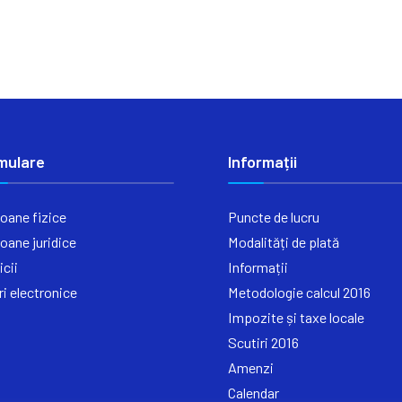
mulare
Informații
oane fizice
Puncte de lucru
oane juridice
Modalități de plată
icii
Informații
ri electronice
Metodologie calcul 2016
Impozite și taxe locale
Scutiri 2016
Amenzi
Calendar