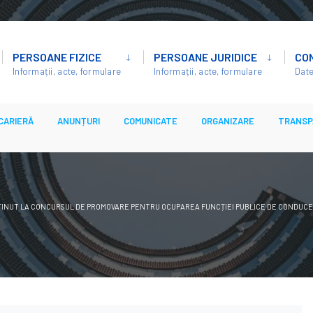
PERSOANE FIZICE
PERSOANE JURIDICE
CO
Informații, acte, formulare
Informații, acte, formulare
Date
CARIERĂ
ANUNȚURI
COMUNICATE
ORGANIZARE
TRANSP
ȚINUT LA CONCURSUL DE PROMOVARE PENTRU OCUPAREA FUNCȚIEI PUBLICE DE CONDUCE